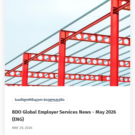
ᲡᲐᲘᲜᲤᲝᲠᲛᲐᲪᲘᲝ ᲑᲘᲣᲚᲔᲢᲔᲜᲘ
BDO Global Employer Services News - May 2026
(ENG)
MAY 29, 2026