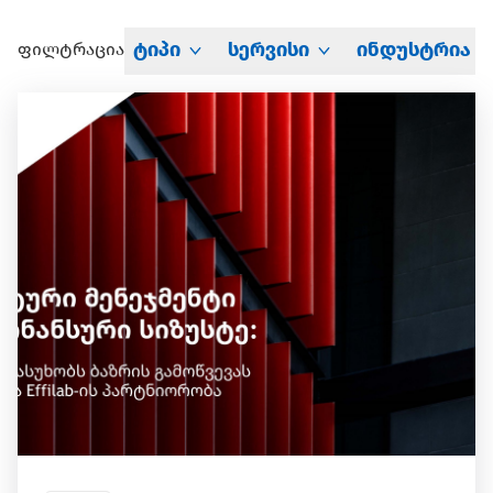
ტიპი
სერვისი
ინდუსტრია
ფილტრაცია