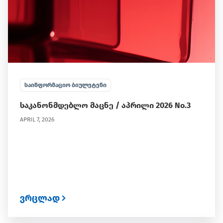
ᲡᲐᲘᲜᲤᲝᲠᲛᲐᲪᲘᲝ ᲑᲘᲣᲚᲔᲢᲔᲜᲘ
საკანონმდებლო მაცნე / აპრილი 2026 No.3
APRIL 7, 2026
ვრცლად