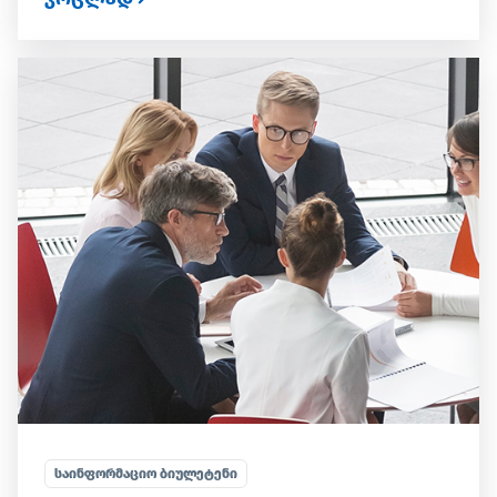
ᲡᲐᲘᲜᲤᲝᲠᲛᲐᲪᲘᲝ ᲑᲘᲣᲚᲔᲢᲔᲜᲘ