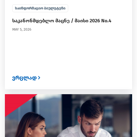
ᲡᲐᲘᲜᲤᲝᲠᲛᲐᲪᲘᲝ ᲑᲘᲣᲚᲔᲢᲔᲜᲘ
საკანონმდებლო მაცნე / მაისი 2026 No.4
MAY 5, 2026
ვრცლად