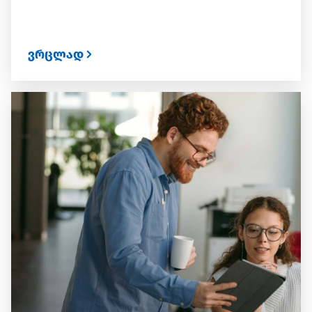
ვრცლად