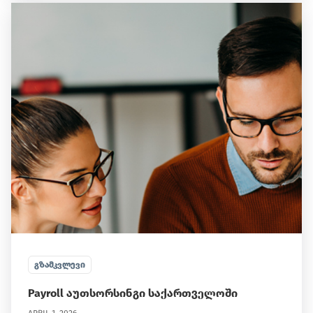
ᲒᲖᲐᲛᲙᲕᲚᲔᲕᲘ
Payroll აუთსორსინგი საქართველოში