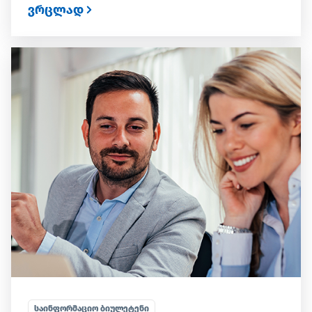
ვრცლად
ᲡᲐᲘᲜᲤᲝᲠᲛᲐᲪᲘᲝ ᲑᲘᲣᲚᲔᲢᲔᲜᲘ