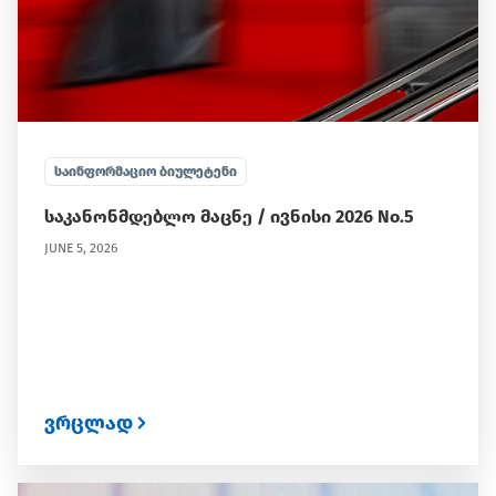
ᲡᲐᲘᲜᲤᲝᲠᲛᲐᲪᲘᲝ ᲑᲘᲣᲚᲔᲢᲔᲜᲘ
საკანონმდებლო მაცნე / ივნისი 2026 No.5
JUNE 5, 2026
ვრცლად