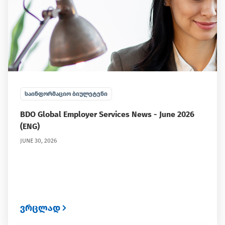
ᲡᲐᲘᲜᲤᲝᲠᲛᲐᲪᲘᲝ ᲑᲘᲣᲚᲔᲢᲔᲜᲘ
BDO Global Employer Services News - June 2026
(ENG)
JUNE 30, 2026
ვრცლად