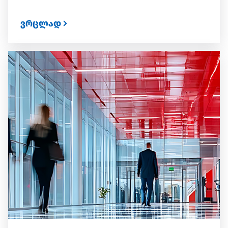
ვრცლად