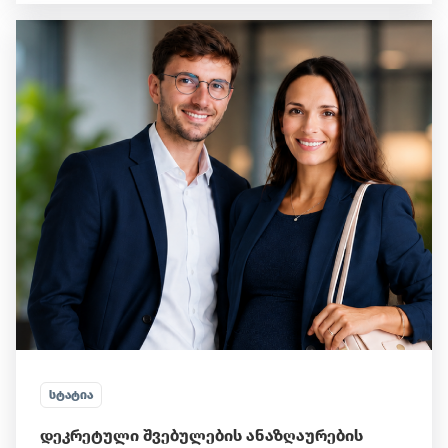
ᲡᲢᲐᲢᲘᲐ
დეკრეტული შვებულების ანაზღაურების