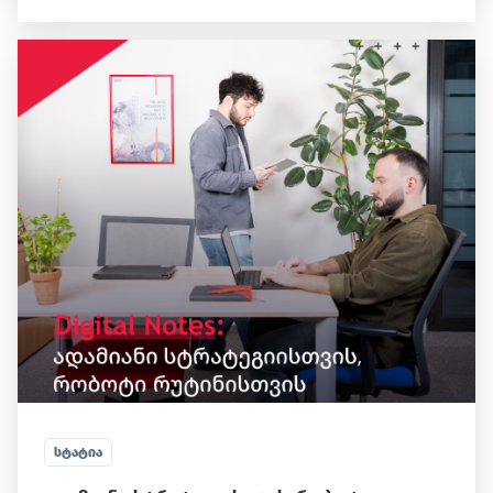
ᲡᲢᲐᲢᲘᲐ